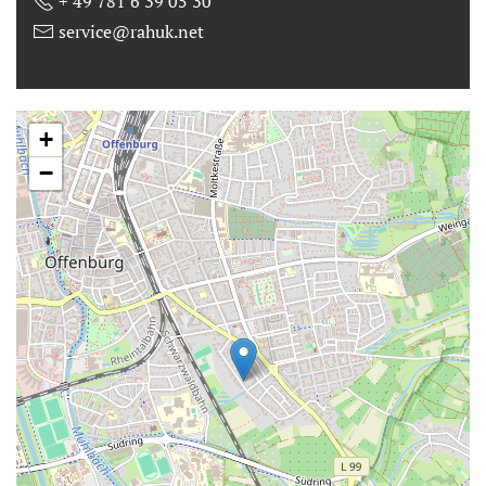
+ 49 781 6 39 05 30
service@rahuk.net
+
−