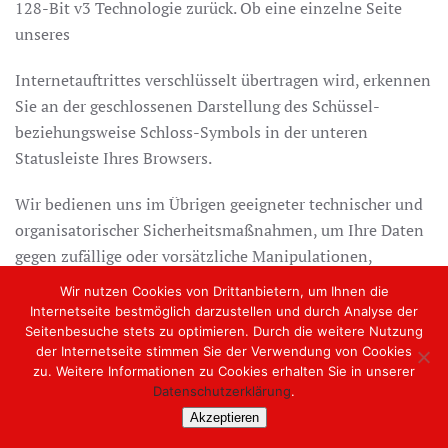
128-Bit v3 Technologie zurück. Ob eine einzelne Seite
unseres
Internetauftrittes verschlüsselt übertragen wird, erkennen
Sie an der geschlossenen Darstellung des Schüssel-
beziehungsweise Schloss-Symbols in der unteren
Statusleiste Ihres Browsers.
Wir bedienen uns im Übrigen geeigneter technischer und
organisatorischer Sicherheitsmaßnahmen, um Ihre Daten
gegen zufällige oder vorsätzliche Manipulationen,
teilweisen oder vollständigen Verlust, Zerstörung oder
Wir nutzen Cookies von Drittanbietern, um Ihnen die
gegen den unbefugten Zugriff Dritter zu schützen. Unsere
Internetseite bestmöglich darzustellen und durch Analyse der
Sicherheitsmaßnahmen werden entsprechend der
Seitenbesuche stets zu optimieren. Durch die weitere Nutzung
der Internetseite stimmen Sie der Verwendung von Cookies
technologischen Entwicklung fortlaufend verbessert.
zu. Weitere Informationen zu Cookies erhalten Sie in unserer
Datenschutzerklärung
.
10. Aktualität und Änderung dieser
Akzeptieren
Datenschutzerklärung